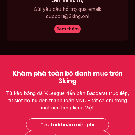
Liên hệ hỗ trợ
Gửi yêu cầu hỗ trợ qua email:
support@3king.onl
Xem thêm
Khám phá toàn bộ danh mục trên
3king
Từ kèo bóng đá V.League đến bàn Baccarat trực tiếp,
từ slot nổ hũ đến thanh toán VND – tất cả chỉ trong
một nền tảng tiếng Việt.
Tạo tài khoản miễn phí