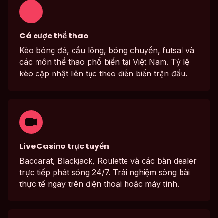
Cá cược thể thao
Kèo bóng đá, cầu lông, bóng chuyền, futsal và
các môn thể thao phổ biến tại Việt Nam. Tỷ lệ
kèo cập nhật liên tục theo diễn biến trận đấu.
Live Casino trực tuyến
Baccarat, Blackjack, Roulette và các bàn dealer
trực tiếp phát sóng 24/7. Trải nghiệm sòng bài
thực tế ngay trên điện thoại hoặc máy tính.