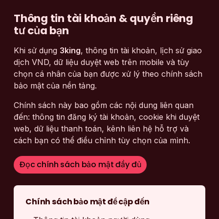
Thông tin tài khoản & quyền riêng
tư của bạn
Khi sử dụng
3king
, thông tin tài khoản, lịch sử giao
dịch VND, dữ liệu duyệt web trên mobile và tùy
chọn cá nhân của bạn được xử lý theo chính sách
bảo mật của nền tảng.
Chính sách này bao gồm các nội dung liên quan
đến: thông tin đăng ký tài khoản, cookie khi duyệt
web, dữ liệu thanh toán, kênh liên hệ hỗ trợ và
cách bạn có thể điều chỉnh tùy chọn của mình.
Đọc chính sách bảo mật đầy đủ
Chính sách bảo mật đề cập đến