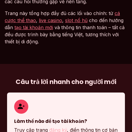
các câu hỏi thường gặp về nền tảng.
Trang này tổng hợp đầy đủ các lối vào chính: từ
cá
cược thể thao
,
live casino
,
slot nổ hũ
cho đến hướng
dẫn
tạo tài khoản mới
và thông tin thanh toán – tất cả
đều được trình bày bằng tiếng Việt, tương thích với
thiết bị di động.
Câu trả lời nhanh cho người mới
Làm thế nào để tạo tài khoản?
Truy cập trang
đăng ký
, điền thông tin cơ bản