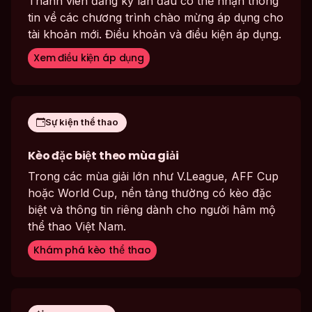
Thành viên đăng ký lần đầu có thể nhận thông
tin về các chương trình chào mừng áp dụng cho
tài khoản mới. Điều khoản và điều kiện áp dụng.
Xem điều kiện áp dụng
Sự kiện thể thao
Kèo đặc biệt theo mùa giải
Trong các mùa giải lớn như V.League, AFF Cup
hoặc World Cup, nền tảng thường có kèo đặc
biệt và thông tin riêng dành cho người hâm mộ
thể thao Việt Nam.
Khám phá kèo thể thao