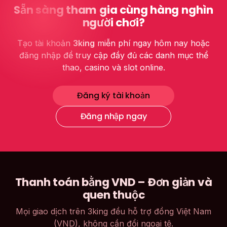
Sẵn sàng tham gia cùng hàng nghìn
người chơi?
Tạo tài khoản
3king
miễn phí ngay hôm nay hoặc
đăng nhập để truy cập đầy đủ các danh mục thể
thao, casino và slot online.
Đăng ký tài khoản
Đăng nhập ngay
Thanh toán bằng VND – Đơn giản và
quen thuộc
Mọi giao dịch trên 3king đều hỗ trợ đồng Việt Nam
(VND), không cần đổi ngoại tệ.