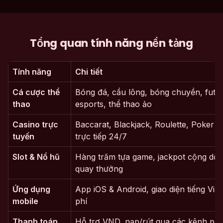
Tổng quan tính năng nền tảng
Tính năng
Chi tiết
Cá cược thể
Bóng đá, cầu lông, bóng chuyền, futsa
thao
esports, thể thao ảo
Casino trực
Baccarat, Blackjack, Roulette, Poker –
tuyến
trực tiếp 24/7
Slot & Nổ hũ
Hàng trăm tựa game, jackpot cộng dồn
quay thưởng
Ứng dụng
App iOS & Android, giao diện tiếng Việt,
mobile
phí
Thanh toán
Hỗ trợ VND, nạp/rút qua các kênh phổ 