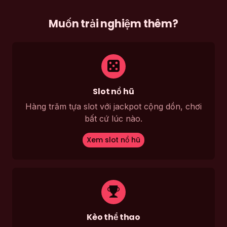
Muốn trải nghiệm thêm?
Slot nổ hũ
Hàng trăm tựa slot với jackpot cộng dồn, chơi
bất cứ lúc nào.
Xem slot nổ hũ
Kèo thể thao