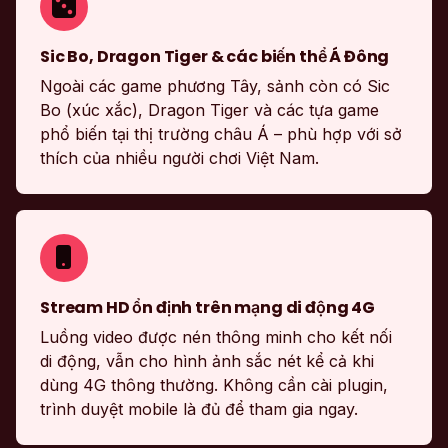
Sic Bo, Dragon Tiger & các biến thể Á Đông
Ngoài các game phương Tây, sảnh còn có Sic
Bo (xúc xắc), Dragon Tiger và các tựa game
phổ biến tại thị trường châu Á – phù hợp với sở
thích của nhiều người chơi Việt Nam.
Stream HD ổn định trên mạng di động 4G
Luồng video được nén thông minh cho kết nối
di động, vẫn cho hình ảnh sắc nét kể cả khi
dùng 4G thông thường. Không cần cài plugin,
trình duyệt mobile là đủ để tham gia ngay.